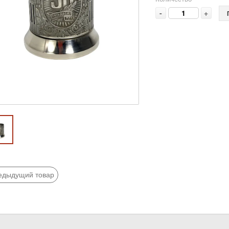
-
+
едыдущий товар