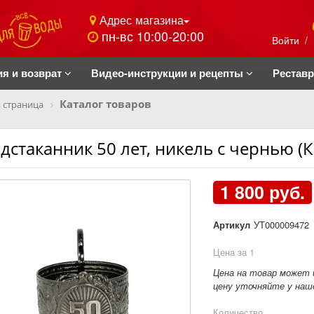
Адрес магазина
пн-вс 10:00-20:00
Войти
/
ия и возврат
Видео-инструкции и рецепты
Рестав
Каталог товаров
 страница
дстаканник 50 лет, никель с чернью (
1 800 руб.
Артикул
УТ000009472
Цена за 1
Цена на товар может 
цену уточняйте у наше
Количество