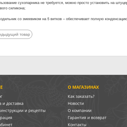
льзование сухопарника не требуется, можно просто установить на штуце
вого силикона;
лодильник со змеевиком на 5 витков – обеспечивает полную конденсацию 
едыдущий товар
Е
О МАГАЗИНАХ
ог
Как заказать?
 и доставка
Новости
-инструкции и рецепты
О компании
врация
Гарантия и возврат
абинет
Контакты