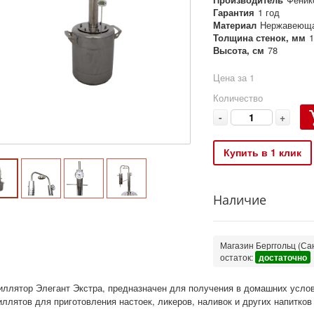
Гарантия
1 год
Материал
Нержавеюща
Толщина стенок, мм
1
Высота, см
78
Цена за 1
Количество
-
+
Купить в 1 клик
Наличие
Магазин Берггольц (Сан
остаток:
достаточно
иллятор Элегант Экстра, предназначен для получения в домашних услов
иллятов для приготовления настоек, ликеров, наливок и других напитков