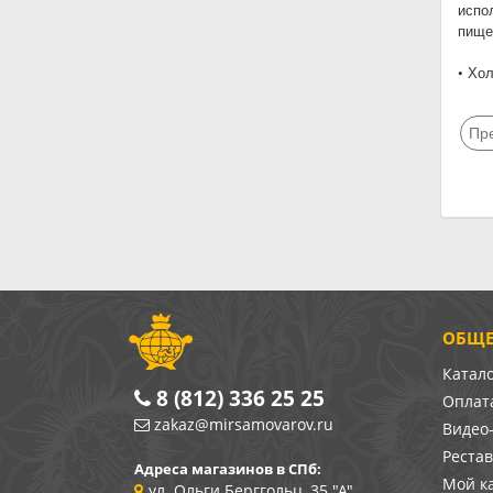
испо
пище
• Хо
Пр
ОБЩЕ
Катал
8 (812) 336 25 25
Оплата
zakaz@mirsamovarov.ru
Видео
Реста
Адреса магазинов в СПб:
Мой к
ул. Ольги Берггольц, 35 "А"