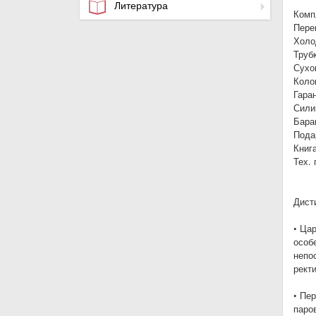
Литература
Комп
Перег
Холо
Трубк
Сухоп
Колон
Гаран
Сили
Бара
Пода
Книга
Тех. 
Дист
• Ца
особ
непо
рект
• Пе
паро