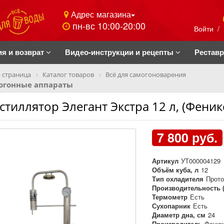
Адрес магазина
пн-вс 10:00-20:00
Войти
/
ия и возврат
Видео-инструкции и рецепты
Рестав
 страница
Каталог товаров
Всё для самогоноварения
огонные аппараты
стиллятор Элегант Экстра 12 л, (Феник
7 800 руб.
Артикул
УТ000004129
Объём куба, л
12
Тип охладителя
Прот
Производительность (
Термометр
Есть
Сухопарник
Есть
Диаметр дна, см
24
Производитель
Феник