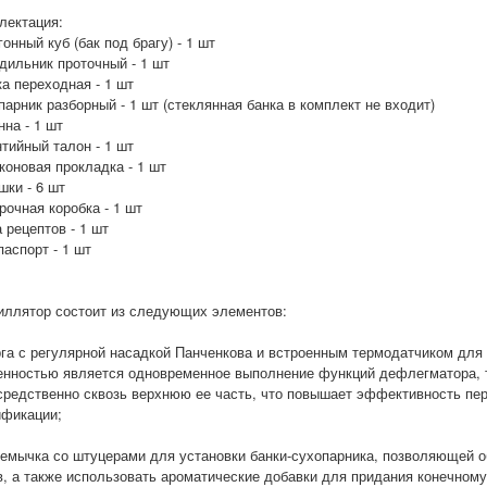
лектация:
онный куб (бак под брагу) - 1 шт
дильник проточный - 1 шт
а переходная - 1 шт
арник разборный - 1 шт (стеклянная банка в комплект не входит)
на - 1 шт
тийный талон - 1 шт
коновая прокладка - 1 шт
шки - 6 шт
рочная коробка - 1 шт
 рецептов - 1 шт
паспорт - 1 шт
иллятор состоит из следующих элементов:
рга с регулярной насадкой Панченкова и встроенным термодатчиком для
енностью является одновременное выполнение функций дефлегматора, т
средственно сквозь верхнюю ее часть, что повышает эффективность пер
ификации;
ремычка со штуцерами для установки банки-сухопарника, позволяющей о
в, а также использовать ароматические добавки для придания конечном