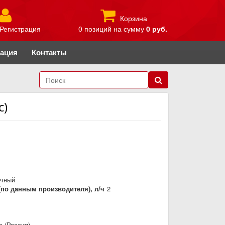
Корзина
Регистрация
0 позиций
на сумму
0 руб.
рация
Контакты
с)
очный
по данным производителя), л/ч
2
с (Россия)