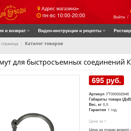
Адрес магазина
пн-вс 10:00-20:00
Войти
/
ия и возврат
Видео-инструкции и рецепты
Рестав
Каталог товаров
 страница
мут для быстросъемных соединений 
695 руб.
Артикул
УТ000002946
Габариты товара (ДхВ
Вес, кг
0,5
Гарантия
1 год
Цена за 1
Цена на товар может 