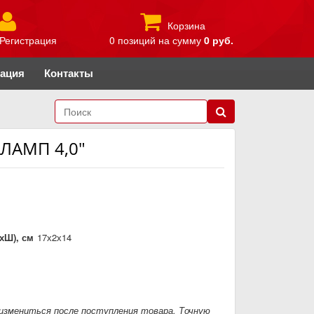
Корзина
Регистрация
0 позиций
на сумму
0 руб.
рация
Контакты
КЛАМП 4,0"
хШ), см
17х2х14
измениться после поступления товара. Точную