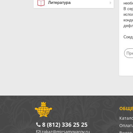
Литература
необ
В се
испо
конд
дефл
Соед
Пр
ОБЩЕ
Катал
8 (812) 336 25 25
Оплата
zakaz@mirsamovarov.ru
Видео