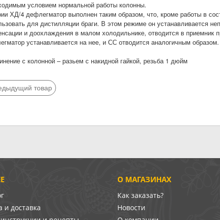
ходимым условием нормальной работы колонны.
рии ХД/4 дефлегматор выполнен таким образом, что, кроме работы в сос
льзовать для дистилляции браги. В этом режиме он устанавливается неп
енсации и доохлаждения в малом холодильнике, отводится в приемник 
егматор устанавливается на нее, и СС отводится аналогичным образом.
инение с колонной – разьем с накидной гайкой, резьба 1 дюйм
едыдущий товар
Е
О МАГАЗИНАХ
ог
Как заказать?
 и доставка
Новости
-инструкции и рецепты
О компании