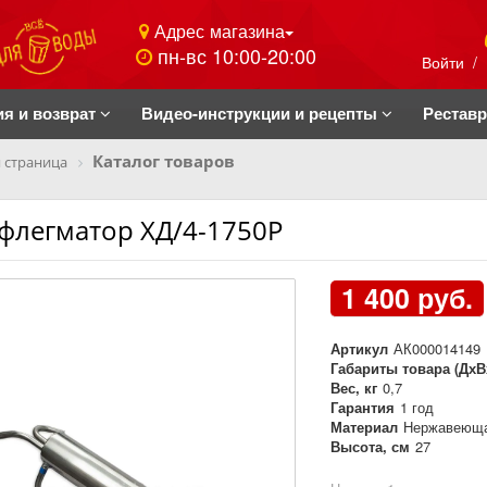
Адрес магазина
пн-вс 10:00-20:00
Войти
/
ия и возврат
Видео-инструкции и рецепты
Рестав
Каталог товаров
 страница
флегматор ХД/4-1750Р
1 400 руб.
Артикул
АК000014149
Габариты товара (ДхВ
Вес, кг
0,7
Гарантия
1 год
Материал
Нержавеюща
Высота, см
27