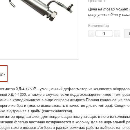
Цена за 1
Цена на товар может 
цену уточняйте у наше
Количество
-
+
егматор ХД/4-1750Р - умощненный дефлегматор из комплекта оборудова
нной ХД/4-1200, а также в случае, если вода охлаждения имеет темпера
лнен с холодильником в виде спирали димрота.Полная конденсация паров
ерегонке браги (можно использовать в качестве дистиллятора). Соединен
йке внутренняя 1 дюйм (сантехническая).
егматор предназначен для конденсации поступающих в него из колонны (
енсации флегма частично возвращается в колонну для ее нормальной ра
орции такого возврата/отбора в разных режимах работы выбираются опер