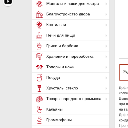
Мангалы и чаши для костра
Благоустройство двора
Коптильни
Печи для пищи
Грили и барбекю
Хранение и переработка
Топоры и ножи
Посуда
Дефл
Хрусталь, стекло
коло
Товары народного промысла
Выпо
при п
Кальяны
на га
Дефл
Граммофоны
конд
Проп