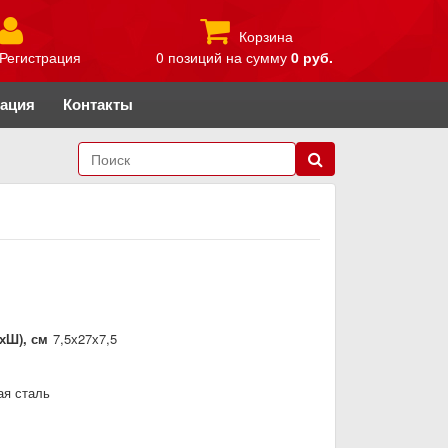
Корзина
Регистрация
0 позиций
на сумму
0 руб.
рация
Контакты
хШ), см
7,5х27х7,5
я сталь