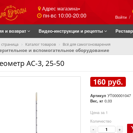
Адрес магазина
пн-вс 10:00-20:00
Войти
/
ия и возврат
Видео-инструкции и рецепты
Рестав
 страница
Каталог товаров
Всё для самогоноварения
ерительное и вспомогательное оборудование
еометр АС-3, 25-50
160 руб.
Артикул
УТ000001047
Вес, кг
0,03
Цена за 1
Количество
-
+