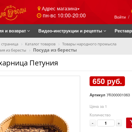
Адрес магазина
пн-вс 10:00-20:00
Войти
/
ия и возврат
Видео-инструкции и рецепты
Рестав
 страница
Каталог товаров
Товары народного промысла
Посуда из бересты
ия из бересты
харница Петуния
650 руб.
Артикул
УК000001063
Цена за 1
Количество
-
+