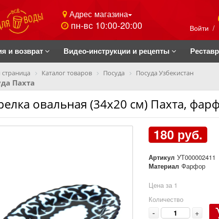
Адрес магазина
пн-вс 10:00-20:00
Войти
/
ия и возврат
Видео-инструкции и рецепты
Рестав
 страница
Каталог товаров
Посуда
Посуда Узбекистан
да Пахта
релка овальная (34х20 см) Пахта, фар
180 руб.
Артикул
УТ000002411
Материал
Фарфор
Цена за 1
Количество
-
+