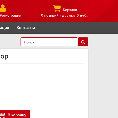
Корзина
Регистрация
0 позиций
на сумму
0 руб.
рация
Контакты
фор
В корзину