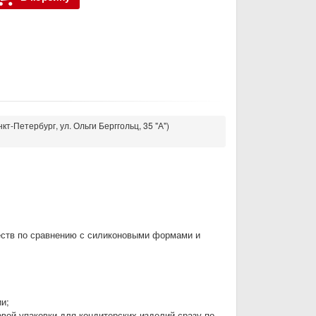
кт-Петербург, ул. Ольги Берггольц, 35 "А")
ств по сравнению с силиконовыми формами и
и;
вой упаковки для кондитерских изделий сразу по