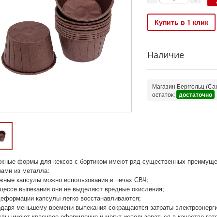
Купить в 1 клик
Наличие
Магазин Берггольц (Сан
остаток:
достаточно
жные формы для кексов с бортиком имеют ряд существенных преимуще
ами из металла:
жные капсулы можно использования в печах СВЧ;
оцессе выпекания они не выделяют вредные окисления;
деформации капсулы легко восстанавливаются;
одаря меньшему времени выпекания сокращаются затраты электроэнерги
улы имеют красивое оформление и могут использоваться в качестве гото