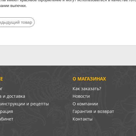
чании выпечки.
едыдущий товар
Е
О МАГАЗИНАХ
ог
Как заказать?
 и доставка
Новости
-инструкции и рецепты
О компании
врация
Гарантия и возврат
абинет
Контакты