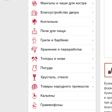
Мангалы и чаши для костра
Благоустройство двора
Коптильни
Печи для пищи
Грили и барбекю
Хранение и переработка
Топоры и ножи
Посуда
Хрусталь, стекло
Бума
Товары народного промысла
форм
бума
Кальяны
в пр
при 
Граммофоны
благ
капс