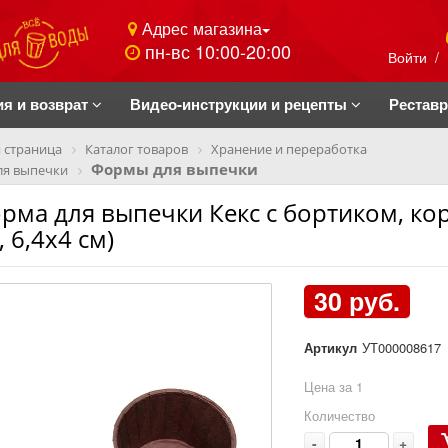
Адрес магазина
пн-вс 10:00-20:00
Войти
/
ия и возврат
Видео-инструкции и рецепты
Рестав
 страница
Каталог товаров
Хранение и переработка
Формы для выпечки
ля выпечки
рма для выпечки Кекс с бортиком, ко
, 6,4х4 см)
30 руб.
Артикул
УТ000008617
Цена за 1
Количество
-
+