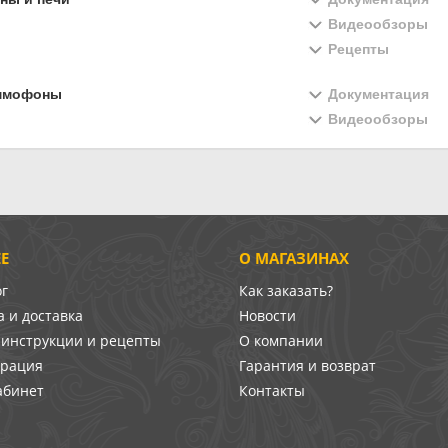
Видеообзоры
Рецепты
ммофоны
Документация
Видеообзоры
Е
О МАГАЗИНАХ
ог
Как заказать?
 и доставка
Новости
-инструкции и рецепты
О компании
врация
Гарантия и возврат
абинет
Контакты