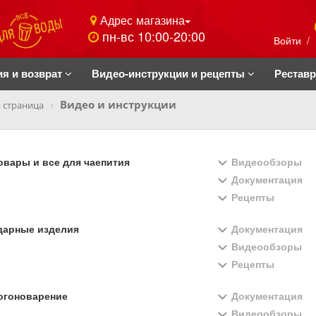
Адрес магазина
пн-вс 10:00-20:00
Войти
/
ия и возврат
Видео-инструкции и рецепты
Рестав
Видео и инструкции
 страница
вары и все для чаепития
Видеообзоры
Документация
Рецепты
дарные изделия
Документация
Видеообзоры
Рецепты
огоноварение
Документация
Видеообзоры