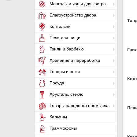
Мангалы и чаши для костра
Благоустройство двора
Тан
Коптильни
Печи для пищи
Грили и барбекю
Гри
Хранение и переработка
Топоры и ножи
Коп
Посуда
Хрусталь, стекло
Товары народного промысла
Печ
Кальяны
Граммофоны
Каза