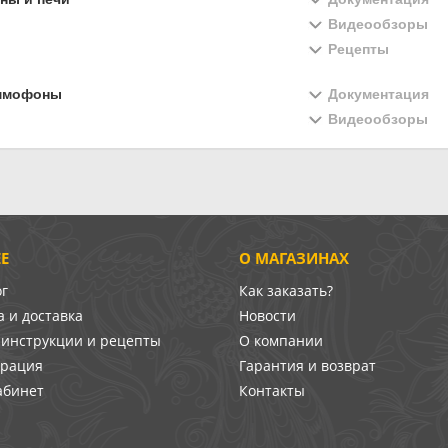
Видеообзоры
Рецепты
ммофоны
Документация
Видеообзоры
Е
О МАГАЗИНАХ
ог
Как заказать?
 и доставка
Новости
-инструкции и рецепты
О компании
врация
Гарантия и возврат
абинет
Контакты