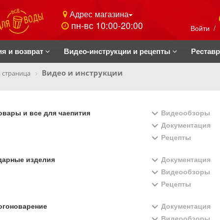
Адрес магазина
пн-вс 10:00-20:00
Войти
/
ия и возврат
Видео-инструкции и рецепты
Рестав
Видео и инструкции
 страница
вары и все для чаепития
Видеообзоры
Документация
Рецепты
дарные изделия
Документация
Видеообзоры
Рецепты
огоноварение
Документация
Видеообзоры