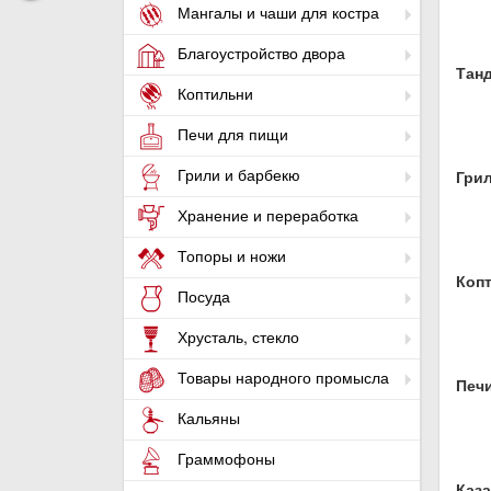
Мангалы и чаши для костра
Благоустройство двора
Тан
Коптильни
Печи для пищи
Грили и барбекю
Гри
Хранение и переработка
Топоры и ножи
Коп
Посуда
Хрусталь, стекло
Товары народного промысла
Печ
Кальяны
Граммофоны
Каза