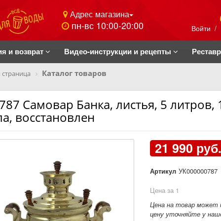
Адрес магазина
пн-вс 10:00-20:00
Войти
/
ия и возврат
Видео-инструкции и рецепты
Рестав
Каталог товаров
 страница
787 Самовар Банка, листья, 5 литров,
ла, восстановлен
21 990 руб
Артикул
УК000000787
Цена за 1
Цена на товар может 
цену уточняйте у наше