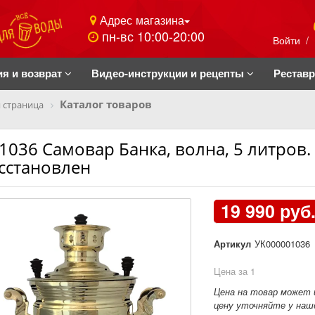
Адрес магазина
пн-вс 10:00-20:00
Войти
/
ия и возврат
Видео-инструкции и рецепты
Рестав
Каталог товаров
 страница
1036 Самовар Банка, волна, 5 литров.
сстановлен
19 990 руб
Артикул
УК000001036
Цена за 1
Цена на товар может 
цену уточняйте у наше