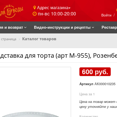
Адрес магазина
пн-вс 10:00-20:00
Войти
/
ия и возврат
Видео-инструкции и рецепты
Рестав
Каталог товаров
 страница
дставка для торта (арт М-955), Розенб
600 руб.
Артикул
АК000010235
Цена за 1
Цена на товар может 
цену уточняйте у наше
Количество