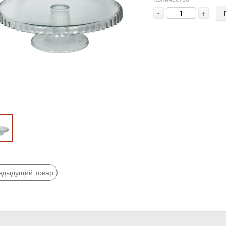
-
+
едыдущий товар