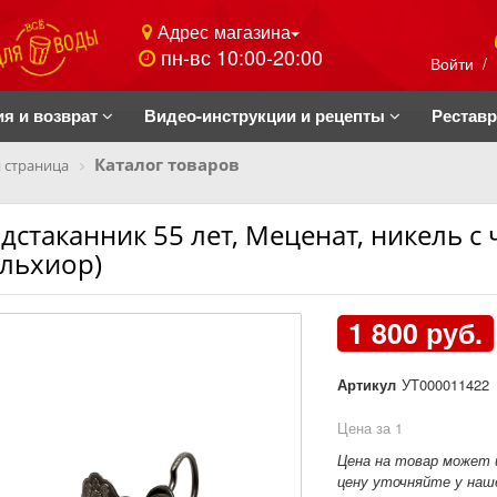
Адрес магазина
пн-вс 10:00-20:00
Войти
/
ия и возврат
Видео-инструкции и рецепты
Рестав
Каталог товаров
 страница
дстаканник 55 лет, Меценат, никель с
льхиор)
1 800 руб.
Артикул
УТ000011422
Цена за 1
Цена на товар может 
цену уточняйте у наше