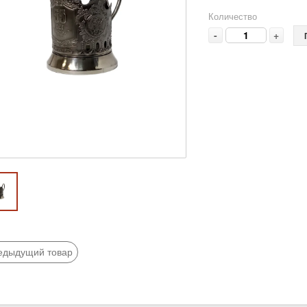
Количество
-
+
едыдущий товар