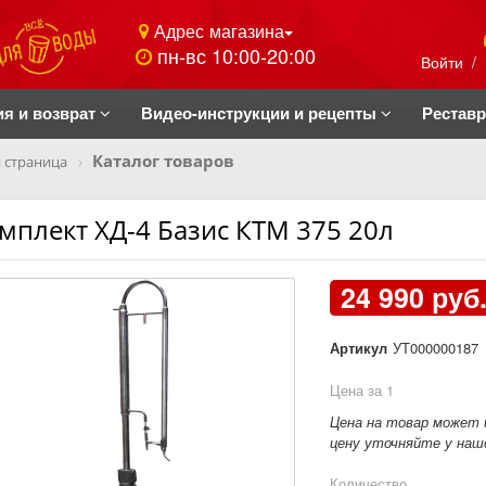
Адрес магазина
пн-вс 10:00-20:00
Войти
/
ия и возврат
Видео-инструкции и рецепты
Рестав
Каталог товаров
 страница
мплект ХД-4 Базис КТМ 375 20л
24 990 руб
Артикул
УТ000000187
Цена за 1
Цена на товар может 
цену уточняйте у наше
Количество