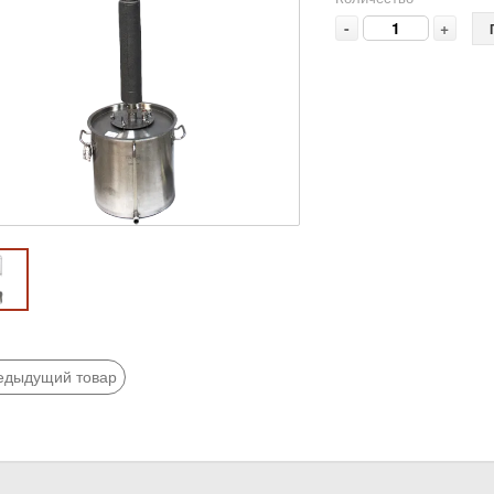
-
+
едыдущий товар