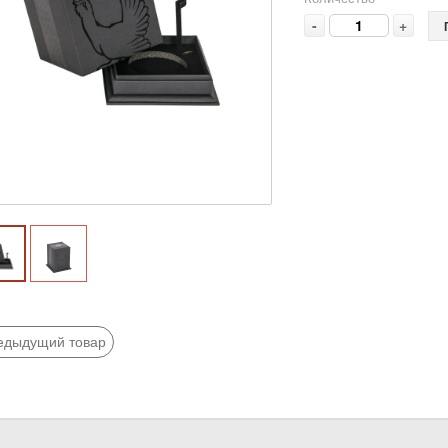
-
+
едыдущий товар