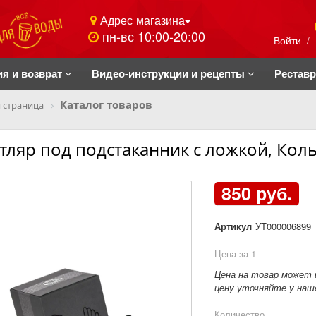
Адрес магазина
пн-вс 10:00-20:00
Войти
/
ия и возврат
Видео-инструкции и рецепты
Рестав
Каталог товаров
 страница
тляр под подстаканник с ложкой, Кол
850 руб.
Артикул
УТ000006899
Цена за 1
Цена на товар может 
цену уточняйте у наше
Количество