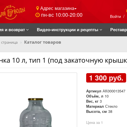
Адрес магазина
пн-вс 10:00-20:00
Войти
/
ия и возврат
Видео-инструкции и рецепты
Рестав
Каталог товаров
 страница
нка 10 л, тип 1 (под закаточную крышк
1 300 руб.
Артикул
АК000013547
Объём, л
10
Вес, кг
3
Материал
Стекло
Высота, см
38
Цена за 1