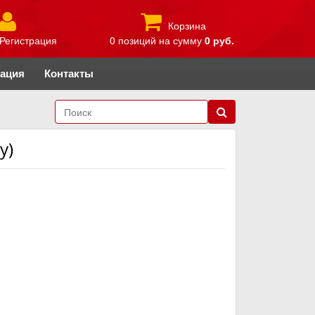
Корзина
Регистрация
0 позиций
на сумму
0 руб.
рация
Контакты
у)