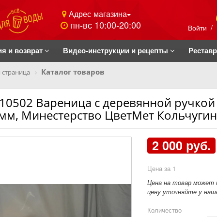
Адрес магазина
пн-вс 10:00-20:00
Войти
/
ия и возврат
Видео-инструкции и рецепты
Рестав
Каталог товаров
 страница
10502 Вареница с деревянной ручкой 
мм, Минестерство ЦветМет Кольчугино 
2 000 руб.
Цена за 1
Цена на товар может 
цену уточняйте у наше
Количество