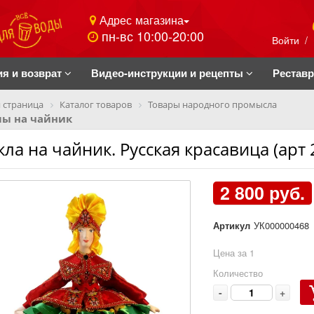
Адрес магазина
пн-вс 10:00-20:00
Войти
/
ия и возврат
Видео-инструкции и рецепты
Рестав
 страница
Каталог товаров
Товары народного промысла
лы на чайник
кла на чайник. Русская красавица (арт 
2 800 руб.
Артикул
УК000000468
Цена за 1
Количество
-
+