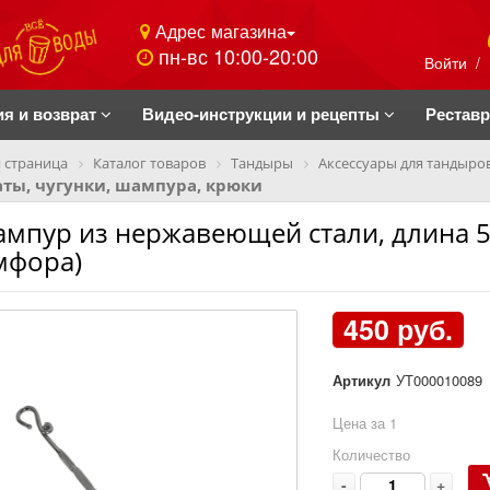
Адрес магазина
пн-вс 10:00-20:00
Войти
/
ия и возврат
Видео-инструкции и рецепты
Рестав
 страница
Каталог товаров
Тандыры
Аксессуары для тандыро
ты, чугунки, шампура, крюки
мпур из нержавеющей стали, длина 50
мфора)
450 руб.
Артикул
УТ000010089
Цена за 1
Количество
-
+