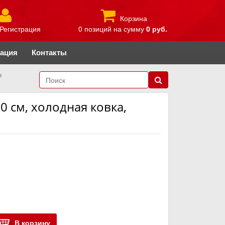
Корзина
Регистрация
0 позиций
на сумму
0 руб.
рация
Контакты
в
 см, холодная ковка,
В корзину