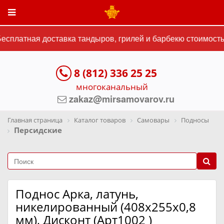
сплатная доставка тандыров, грилей и барбекю стоимостью
8 (812) 336 25 25
многоканальный
zakaz@mirsamovarov.ru
Главная страница
Каталог товаров
Самовары
Подносы
Персидские
Поднос Арка, латунь,
никелированный (408х255х0,8
мм), Дисконт (Арт1002 )