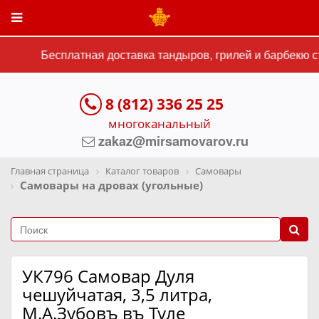
Бесплатная доставка тандыров, грилей и барбекю ст
8 (812) 336 25 25
многоканальный
zakaz@mirsamovarov.ru
Главная страница
Каталог товаров
Самовары
Самовары на дровах (угольные)
УК796 Самовар Дуля
чешуйчатая, 3,5 литра,
М.А.Зубовъ въ Туле