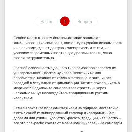
Назад
1
Вперед
Особое место в нашем богатом каталоге занимают
комбинированные самовары, поскольку их удобно использовать
и на природе, где нет доступа к электрическим сетям, и в
условиях современных квартир, где дровами топить, мягко
говоря, затруднительно.
Главной особенностью данного типа самоваров является их
универсальность, поскольку использовать их можно
повсеместно, начиная от холла в гостинице, и заканчивая
беседкой в лесу вдали от цивилизации. Хотите почаевничать в
квартире? Подключите самовар к электросети, и через
несколько минут наслаждайтесь традиционным русским
чаепитием!
Если вы захотите полакомиться чаем на природе, достаточно
взять с собой комбинированный самовар и «заправить» его
дровами или углями. Удобство, красота, традиции, изящество –
всё это прекрасно сочетают в себе комбинированные самовары.