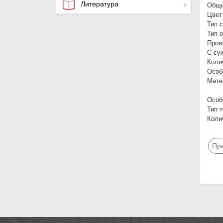
Литература
Общи
Цвет
Тип 
Тип 
Прои
С су
Коли
Особ
Мате
Особ
Тип 
Коли
Пр