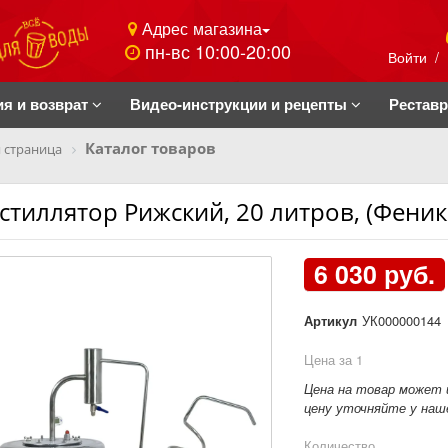
Адрес магазина
пн-вс 10:00-20:00
Войти
/
ия и возврат
Видео-инструкции и рецепты
Рестав
Каталог товаров
 страница
стиллятор Рижский, 20 литров, (Феник
6 030 руб.
Артикул
УК000000144
Цена за 1
Цена на товар может 
цену уточняйте у наше
Количество