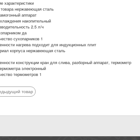
е характеристики
 товара нержавеющая сталь
самогонный аппарат
охлаждения накопительный
зводительность 2.5 л/ч
хопарником да
чество сухопарников 1
енности нагрева подходит для индукционных плит
риал корпуса нержавеющая сталь
енности конструкции кран для слива, разборный аппарат, термометр
термометра электронный
чество термометров 1
едыдущий товар