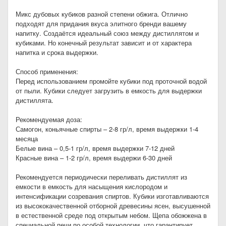
Микс дубовых кубиков разной степени обжига. Отлично
подходят для придания вкуса элитного бренди вашему
напитку. Создаётся идеальный союз между дистиллятом и
кубиками. Но конечный результат зависит и от характера
напитка и срока выдержки.
Способ применения:
Перед использованием промойте кубики под проточной водой
от пыли. Кубики следует загрузить в емкость для выдержки
дистиллята.
Рекомендуемая доза:
Самогон, коньячные спирты – 2-8 гр/л, время выдержки 1-4
месяца
Белые вина – 0,5-1 гр/л, время выдержки 7-12 дней
Красные вина – 1-2 гр/л, время выдержи 6-30 дней
Рекомендуется периодически переливать дистиллят из
емкости в емкость для насыщения кислородом и
интенсификации созревания спиртов. Кубики изготавливаются
из высококачественной отборной древесины ясен, высушенной
в естественной среде под открытым небом. Щепа обожжена в
специальной печи по особой технологии, что гарантирует