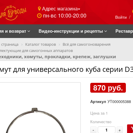
Адрес магазина
пн-вс 10:00-20:00
Войти
/
ия и возврат
Видео-инструкции и рецепты
Рестав
 страница
Каталог товаров
Всё для самогоноварения
лектующие для самогонных аппаратов
ходники, хомуты, прокладки, крепеж, заглушки
мут для универсального куба серии D
870 руб.
Артикул
УТ000005388
Цена за 1
Количество
-
+