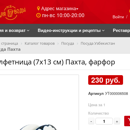
Адрес магазина
пн-вс 10:00-20:00
Войти
/
ия и возврат
Видео-инструкции и рецепты
Рестав
 страница
Каталог товаров
Посуда
Посуда Узбекистан
да Пахта
лфетница (7х13 см) Пахта, фарфор
230 руб.
Артикул
УТ000006508
Цена за 1
Количество
-
+