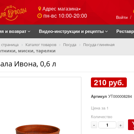
Адрес магазина
пн-вс 10:00-20:00
Войти
/
ия и возврат
Видео-инструкции и рецепты
Рестав
 страница
Каталог товаров
Посуда
Посуда глиняная
тники, миски, тарелки
ала Ивона, 0,6 л
210 руб.
Артикул
УТ000008284
Цена за 1
Количество
-
+