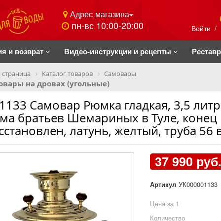
Адрес магазина
пн-вс 10:00-20:00
Войти
/
ия и возврат
Видео-инструкции и рецепты
Рестав
 страница
Каталог товаров
Самовары
вары на дровах (угольные)
1133 Самовар Рюмка гладкая, 3,5 лит
ма братьев Шемариных в Туле, конец 1
сстановлен, латунь, желтый, труба 56 
37 990 руб
Артикул
УК000001133
Цена за 1
Количество