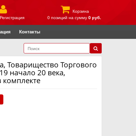
Корзина
Регистрация
0 позиций
на сумму
0 руб.
рация
Контакты
ра, Товарищество Торгового
9 начало 20 века,
в комплекте
.