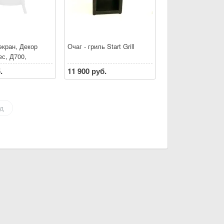
экран, Декор
Очаг - гриль Start Grill
ес, Д700,
.
11 900 руб.
д