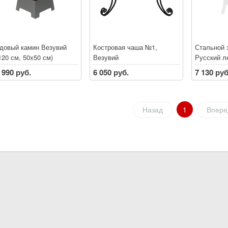
довый камин Везувий
Костровая чаша №1,
Стальной 
120 см, 50х50 см)
Везувий
Русский л
Везувий
 990 руб.
6 050 руб.
7 130 руб
Назад
1
Впере