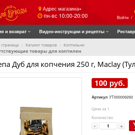
Адрес магазина
пн-вс 10:00-20:00
Войти
/
ия и возврат
Видео-инструкции и рецепты
Рестав
 страница
Каталог товаров
Коптильни
утствующие товары для коптилен
па Дуб для копчения 250 г, Maclay (Тул
100 руб.
Артикул
УТ000009293
Цена за 1
Количество
-
+