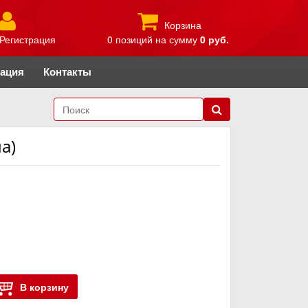
Корзина
Регистрация
0 позиций
на сумму
0 руб.
рация
Контакты
а)
В корзину