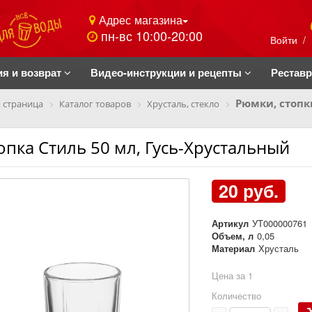
Адрес магазина
пн-вс 10:00-20:00
Войти
/
ия и возврат
Видео-инструкции и рецепты
Рестав
Рюмки, стопк
 страница
Каталог товаров
Хрусталь, стекло
опка Стиль 50 мл, Гусь-Хрустальный
20 руб.
Артикул
УТ000000761
Объем, л
0,05
Материал
Хрусталь
Цена за 1
Количество