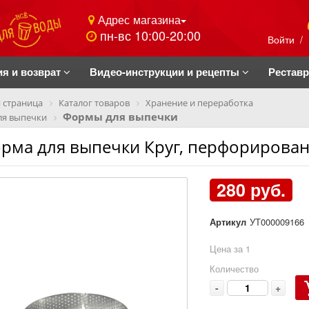
Адрес магазина
пн-вс 10:00-20:00
Войти
/
ия и возврат
Видео-инструкции и рецепты
Рестав
 страница
Каталог товаров
Хранение и переработка
Формы для выпечки
ля выпечки
рма для выпечки Круг, перфорированн
280 руб.
Артикул
УТ000009166
Цена за 1
Количество
-
+