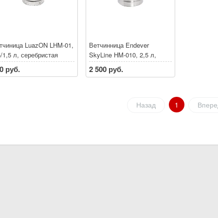
тчиница LuazON LHM-01,
Ветчинница Endever
5/1,5 л, серебристая
SkyLine HM-010, 2,5 л,
нержавеющая сталь
0 руб.
2 500 руб.
Назад
1
Впере